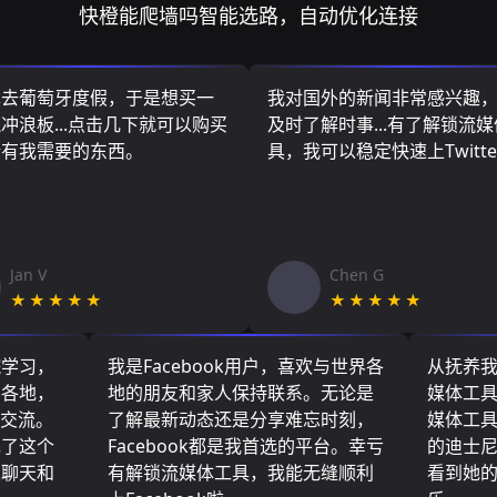
快橙能爬墙吗智能选路，自动优化连接
算去葡萄牙度假，于是想买一
我对国外的新闻非常感兴趣
冲浪板...点击几下就可以购买
及时了解时事...有了解锁流
所有我需要的东西。
具，我可以稳定快速上Twitte
Jan V
Chen G
★★★★★
★★★★★
院学习，
我是Facebook用户，喜欢与世界各
从抚养
界各地，
地的朋友和家人保持联系。无论是
媒体工
们交流。
了解最新动态还是分享难忘时刻，
媒体工
现了这个
Facebook都是我首选的平台。幸亏
的迪士
友聊天和
有解锁流媒体工具，我能无缝顺利
看到她